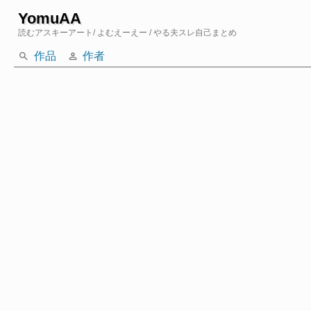
YomuAA
読むアスキーアート
/ よむえーえー
/ やる夫スレ自己まとめ
作品
作者