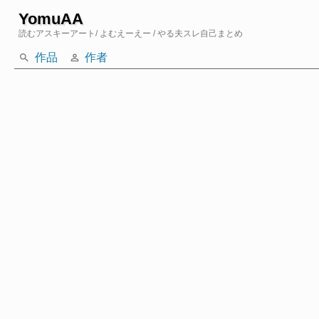
YomuAA
読むアスキーアート
/ よむえーえー
/ やる夫スレ自己まとめ
作品
作者